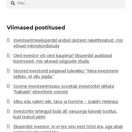
Otsi:
Viimased postitused
Investeerimiseksperdid andsid üksteist raketihoiatust, mis
võivad mitmekordistuda
Oled investor või oled kaupleja? Eksperdid avaldasid
küsimused, mis aitavad selgusele jõuda.
Noored investorid pelgavad tulevikku: “Mina investeerin
selleks, et ellu jääda.”
Soome investeerimisäss soovitab investoritel jätkata
“halbade” ettevõtete ostmist
Minu edu valem eile, täna ja homme – Joakim Helenius
Investorite tehingud luubi all: vanusega kasvab tootlus,
kuid teatud piirini
Eksperdist investor: AI ei tee sinu eest tööd ära, aga aitab