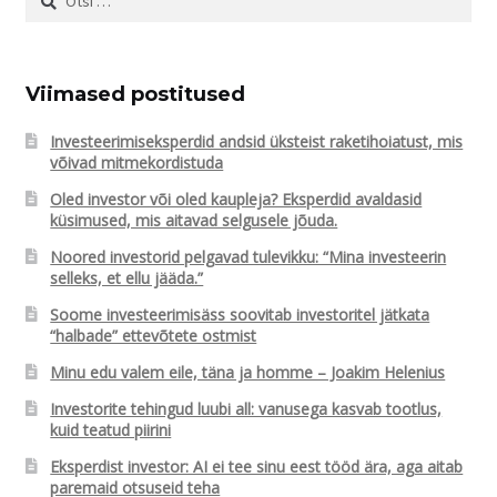
Viimased postitused
Investeerimiseksperdid andsid üksteist raketihoiatust, mis
võivad mitmekordistuda
Oled investor või oled kaupleja? Eksperdid avaldasid
küsimused, mis aitavad selgusele jõuda.
Noored investorid pelgavad tulevikku: “Mina investeerin
selleks, et ellu jääda.”
Soome investeerimisäss soovitab investoritel jätkata
“halbade” ettevõtete ostmist
Minu edu valem eile, täna ja homme – Joakim Helenius
Investorite tehingud luubi all: vanusega kasvab tootlus,
kuid teatud piirini
Eksperdist investor: AI ei tee sinu eest tööd ära, aga aitab
paremaid otsuseid teha