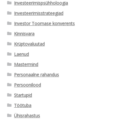
Investeerimispsühholoogia
Investeerimisstrateegiad
Investor Toomase konverents
Kinnisvara
Krüptovaluutad
Laenud
Mastermind
Personaalne rahandus
Persoonilood
Startupid
Töötuba
Ühisrahastus