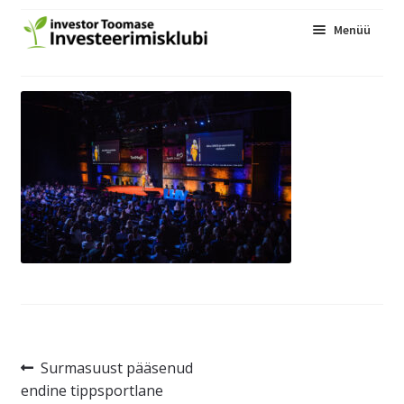
Menüü
Kogukond
Üritused
Ava
Blogi
alam
InvesteerimisFestival
Liitu
Navigeerimine
Eelmine
Surmasuust pääsenud
postitus:
endine tippsportlane