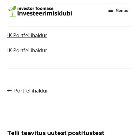
Menüü
Kogukond
IK Portfellihaldur
Üritused
Ava
IK Portfellihaldur
Blogi
alam
InvesteerimisFestival
Liitu
Navigeerimine
Eelmine
Portfellihaldur
postitus:
Telli teavitus uutest postitustest