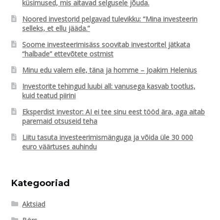
küsimused, mis aitavad selgusele jõuda.
Noored investorid pelgavad tulevikku: “Mina investeerin
selleks, et ellu jääda.”
Soome investeerimisäss soovitab investoritel jätkata
“halbade” ettevõtete ostmist
Minu edu valem eile, täna ja homme – Joakim Helenius
Investorite tehingud luubi all: vanusega kasvab tootlus,
kuid teatud piirini
Eksperdist investor: AI ei tee sinu eest tööd ära, aga aitab
paremaid otsuseid teha
Liitu tasuta investeerimismänguga ja võida üle 30 000
euro väärtuses auhindu
Kategooriad
Aktsiad