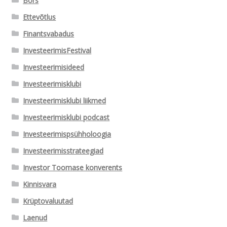
Börs
Ettevõtlus
Finantsvabadus
InvesteerimisFestival
Investeerimisideed
Investeerimisklubi
Investeerimisklubi liikmed
Investeerimisklubi podcast
Investeerimispsühholoogia
Investeerimisstrateegiad
Investor Toomase konverents
Kinnisvara
Krüptovaluutad
Laenud