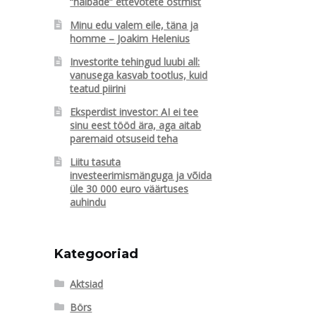
“halbade” ettevõtete ostmist
Minu edu valem eile, täna ja
homme – Joakim Helenius
Investorite tehingud luubi all:
vanusega kasvab tootlus, kuid
teatud piirini
Eksperdist investor: AI ei tee
sinu eest tööd ära, aga aitab
paremaid otsuseid teha
Liitu tasuta
investeerimismänguga ja võida
üle 30 000 euro väärtuses
auhindu
Kategooriad
Aktsiad
Börs