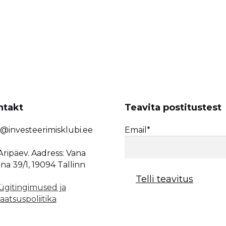
ntakt
Teavita postitustest
o@investeerimisklubi.ee
Email*
Äripäev. Aadress: Vana
na 39/1, 19094 Tallinn
gitingimused ja
aatsuspoliitika