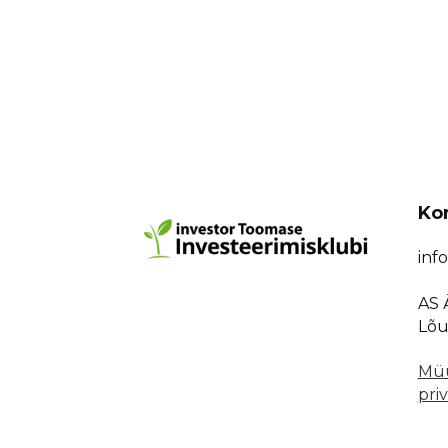
Ko
inf
AS 
Lõu
Müü
priv