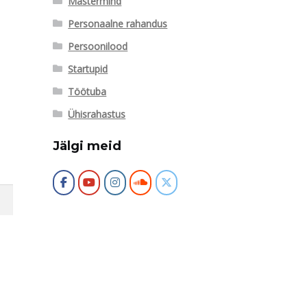
Mastermind
Personaalne rahandus
Persoonilood
Startupid
Töötuba
Ühisrahastus
Jälgi meid