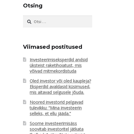
Otsing
Otsi:
Viimased postitused
Investeerimiseksperdid andsid
üksteist raketihoiatust, mis
võivad mitmekordistuda
Oled investor või oled kaupleja?
Eksperdid avaldasid küsimused,
mis aitavad selgusele jõuda.
Noored investorid pelgavad
tulevikku: “Mina investeerin
selleks, et ellu jääda.”
Soome investeerimisäss
soovitab investoritel jätkata