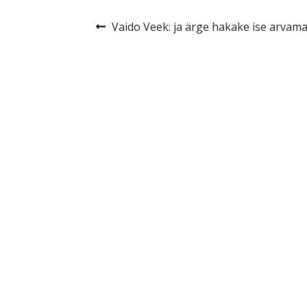
Navigeerimine
Eelmine
Vaido Veek: ja ärge hakake ise arvama,
postitus: