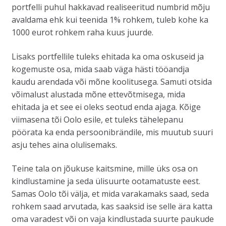
portfelli puhul hakkavad realiseeritud numbrid mõju
avaldama ehk kui teenida 1% rohkem, tuleb kohe ka
1000 eurot rohkem raha kuus juurde.
Lisaks portfellile tuleks ehitada ka oma oskuseid ja
kogemuste osa, mida saab väga hästi tööandja
kaudu arendada või mõne koolitusega. Samuti otsida
võimalust alustada mõne ettevõtmisega, mida
ehitada ja et see ei oleks seotud enda ajaga. Kõige
viimasena tõi Oolo esile, et tuleks tähelepanu
pöörata ka enda persoonibrändile, mis muutub suuri
asju tehes aina olulisemaks.
Teine tala on jõukuse kaitsmine, mille üks osa on
kindlustamine ja seda ülisuurte ootamatuste eest.
Samas Oolo tõi välja, et mida varakamaks saad, seda
rohkem saad arvutada, kas saaksid ise selle ära katta
oma varadest või on vaja kindlustada suurte paukude