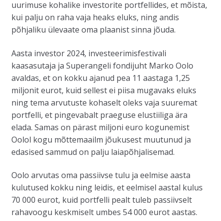
uurimuse kohalike investorite portfellides, et mõista,
kui palju on raha vaja heaks eluks, ning andis
põhjaliku ülevaate oma plaanist sinna jõuda.
Aasta investor 2024, investeerimisfestivali
kaasasutaja ja Superangeli fondijuht Marko Oolo
avaldas, et on kokku ajanud pea 11 aastaga 1,25
miljonit eurot, kuid sellest ei piisa mugavaks eluks
ning tema arvutuste kohaselt oleks vaja suuremat
portfelli, et pingevabalt praeguse elustiiliga ära
elada. Samas on pärast miljoni euro kogunemist
Oolol kogu mõttemaailm jõukusest muutunud ja
edasised sammud on palju laiapõhjalisemad.
Oolo arvutas oma passiivse tulu ja eelmise aasta
kulutused kokku ning leidis, et eelmisel aastal kulus
70 000 eurot, kuid portfelli pealt tuleb passiivselt
rahavoogu keskmiselt umbes 54 000 eurot aastas.