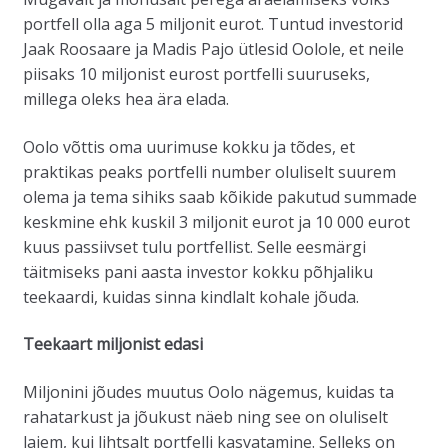
portfell olla aga 5 miljonit eurot. Tuntud investorid
Jaak Roosaare ja Madis Pajo ütlesid Oolole, et neile
piisaks 10 miljonist eurost portfelli suuruseks,
millega oleks hea ära elada.
Oolo võttis oma uurimuse kokku ja tõdes, et
praktikas peaks portfelli number oluliselt suurem
olema ja tema sihiks saab kõikide pakutud summade
keskmine ehk kuskil 3 miljonit eurot ja 10 000 eurot
kuus passiivset tulu portfellist. Selle eesmärgi
täitmiseks pani aasta investor kokku põhjaliku
teekaardi, kuidas sinna kindlalt kohale jõuda.
Teekaart miljonist edasi
Miljonini jõudes muutus Oolo nägemus, kuidas ta
rahatarkust ja jõukust näeb ning see on oluliselt
laiem, kui lihtsalt portfelli kasvatamine. Selleks on