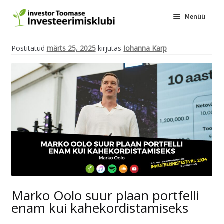
Menüü
Kogukond
Postitatud
märts 25, 2025
kirjutas
Johanna Karp
Üritused
Ava
Blogi
alam
InvesteerimisFestival
Liitu
Marko Oolo suur plaan portfelli
enam kui kahekordistamiseks