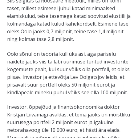
Siis selgitas ta Roosaare meetodit, milles on kolm
taset, millest esimesel juhul katad minimaalsed
elamiskulud, teise tasemega katad soovitud elustiili ja
kolmandaga katad kulud kahekordselt. Esimene tase
oleks Oolo jaoks 0,7 miljonit, teine tase 1,4 miljonit
ning kolmas tase 2,8 miljonit.
Oolo sõnul on teooria küll üks asi, aga päriselu
näidete jaoks viis ta läbi uurimuse tuntud investorite
kogemuste pealt, kui suur võiks olla portfell, et oleks
piisav. Investor ja ettevõtja Lev Dolgatsjov leidis, et
piisavalt suur portfell oleks 50 miljonit eurot ja
kindlapeale mineku puhul võiks see olla 100 miljonit.
Investor, õppejõud ja finantsökonoomika doktor
Kristjan Liivamägi avaldas, et tema jaoks on mõistliku
suurusega portfell 2 miljonit eurot ja igakuine
netorahavoog üle 10 000 euro, et hästi ära elada.
Mugavalt ja mõnusalt perega äraelamiseks võiks