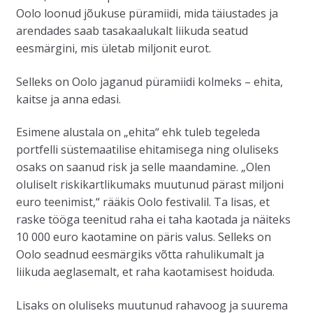
Oolo loonud jõukuse püramiidi, mida täiustades ja
arendades saab tasakaalukalt liikuda seatud
eesmärgini, mis ületab miljonit eurot.
Selleks on Oolo jaganud püramiidi kolmeks – ehita,
kaitse ja anna edasi.
Esimene alustala on „ehita“ ehk tuleb tegeleda
portfelli süstemaatilise ehitamisega ning oluliseks
osaks on saanud risk ja selle maandamine. „Olen
oluliselt riskikartlikumaks muutunud pärast miljoni
euro teenimist,“ rääkis Oolo festivalil. Ta lisas, et
raske tööga teenitud raha ei taha kaotada ja näiteks
10 000 euro kaotamine on päris valus. Selleks on
Oolo seadnud eesmärgiks võtta rahulikumalt ja
liikuda aeglasemalt, et raha kaotamisest hoiduda.
Lisaks on oluliseks muutunud rahavoog ja suurema