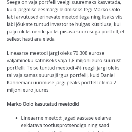
Seega on vaja portfelli veelgi suuremaks kasvatada,
kuid järgmise eesmärgi leidmiseks tegi Marko Oolo
läbi arvutused erinevate meetoditega ning lisaks viis
läbi jõukate tuntud investorite hulgas küsitluse, kui
palju oleks nende jaoks piisava suurusega portfell, et
sellest hästi ära elada.
Lineaarse meetodi järgi oleks 70 308 eurose
väljamineku katmiseks vaja 1,8 miljoni euro suurust
portfelli. Teise tuntud meetodi 4% reegli järgi oleks
tal vaja samas suurusjärgus portfelli, kuid Daniel
Kahnemani uurimuse järgi peaks portfell olema 2
miljoni euro juures.
Marko Oolo kasutatud meetodid
Lineaarne meetod: jagad aastase eelarve
eeldatava tootlusprotsendiga ning saad