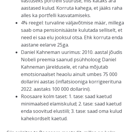
vastuseks portfelli suuruse, mis kataks ära
aastased kulud. Korruta kahega, et jääks raha
alles ka portfelli kasvatamiseks.
4% reegel: turvaline väljavõtmise määr, millega
saab oma pensionisääste kulutada selliselt, et
need ei saa elu jooksul otsa. Ehk korruta enda
aastane eelarve 25ga.
Daniel Kahneman uurimus: 2010. aastal jõudis
Nobeli preemia saanud psühholoog Daniel
Kahneman järeldusele, et raha mõjutab
emotsionaalset heaolu ainult umbes 75 000
dollarini aastas (inflatsiooniga korrigeerituna
2022. aastaks 100 000 dollarini).
Roosaare kolm taset: 1. tase: saad kaetud
minimaalsed elamiskulud; 2. tase: saad kaetud
enda soovitud elustiili; 3. tase: saad oma kulud
kahekordselt kaetud.