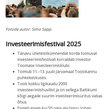
Fotode autor: Simo Sepp.
Investeerimisfestival 2025
Tänavu üheteistkümnendat korda toimuvat
investeerimisfestivali korraldab Investor
Toomase Investeerimisklubi.
Toimub 11.–13. juulil Järvamaal Toosikannu
puhkekeskuses.
Toob kokku ligikaudu 2000
investeerimishuvilist ja on sellega Baltikumi
kõigi aegade suurim investeerimisüritus vabas
õhus.
Esineb enam kui 50 oma ala tippu: Johan