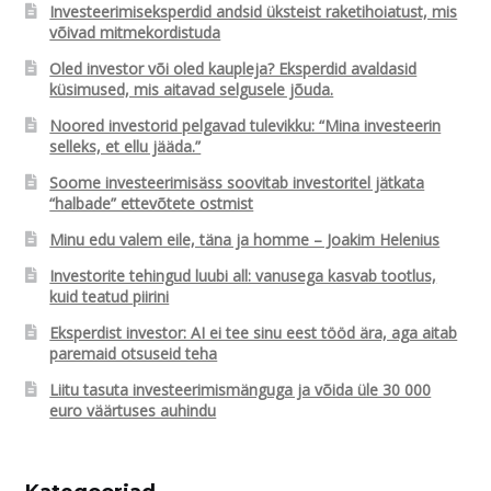
Investeerimiseksperdid andsid üksteist raketihoiatust, mis
võivad mitmekordistuda
Oled investor või oled kaupleja? Eksperdid avaldasid
küsimused, mis aitavad selgusele jõuda.
Noored investorid pelgavad tulevikku: “Mina investeerin
selleks, et ellu jääda.”
Soome investeerimisäss soovitab investoritel jätkata
“halbade” ettevõtete ostmist
Minu edu valem eile, täna ja homme – Joakim Helenius
Investorite tehingud luubi all: vanusega kasvab tootlus,
kuid teatud piirini
Eksperdist investor: AI ei tee sinu eest tööd ära, aga aitab
paremaid otsuseid teha
Liitu tasuta investeerimismänguga ja võida üle 30 000
euro väärtuses auhindu