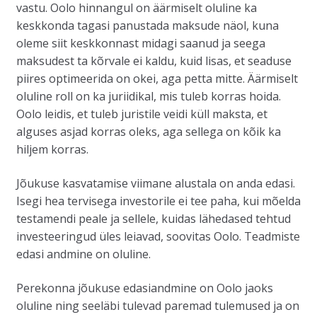
vastu. Oolo hinnangul on äärmiselt oluline ka
keskkonda tagasi panustada maksude näol, kuna
oleme siit keskkonnast midagi saanud ja seega
maksudest ta kõrvale ei kaldu, kuid lisas, et seaduse
piires optimeerida on okei, aga petta mitte. Äärmiselt
oluline roll on ka juriidikal, mis tuleb korras hoida.
Oolo leidis, et tuleb juristile veidi küll maksta, et
alguses asjad korras oleks, aga sellega on kõik ka
hiljem korras.
Jõukuse kasvatamise viimane alustala on anda edasi.
Isegi hea tervisega investorile ei tee paha, kui mõelda
testamendi peale ja sellele, kuidas lähedased tehtud
investeeringud üles leiavad, soovitas Oolo. Teadmiste
edasi andmine on oluline.
Perekonna jõukuse edasiandmine on Oolo jaoks
oluline ning seeläbi tulevad paremad tulemused ja on