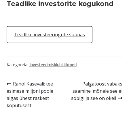
Teadlike investorite kogukond
Teadlike investeeringute suunas
Kategooria:
Investeerimisklubi liikmed
Navigeerimine
Eelmine
Järgmine
Ranol Kaseväli: tee
Palgatööst vabaks
postitus:
postitus:
esimese miljoni poole
saamine: mõnele see ei
algas ühest raskest
sobigi ja see on okei!
koputusest