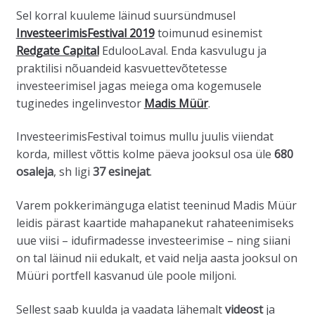
Sel korral kuuleme läinud suursündmusel
InvesteerimisFestival 2019
toimunud esinemist
Redgate Capital
EdulooLaval. Enda kasvulugu ja
praktilisi nõuandeid kasvuettevõtetesse
investeerimisel jagas meiega oma kogemusele
tuginedes ingelinvestor
Madis Müür
.
InvesteerimisFestival toimus mullu juulis viiendat
korda, millest võttis kolme päeva jooksul osa üle
680
osaleja
, sh ligi
37 esinejat
.
Varem pokkerimänguga elatist teeninud Madis Müür
leidis pärast kaartide mahapanekut rahateenimiseks
uue viisi – idufirmadesse investeerimise – ning siiani
on tal läinud nii edukalt, et vaid nelja aasta jooksul on
Müüri portfell kasvanud üle poole miljoni.
Sellest saab kuulda ja vaadata lähemalt
videost
ja