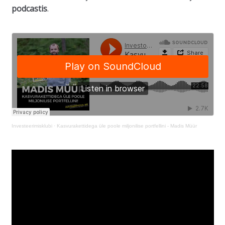
podcastis
.
Investeerimisklubi
·
Kasvurakettidega üle poole miljonilise portfellini - Madis Müür