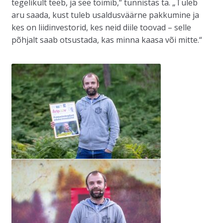
tegelikult teeb, ja see toimib,“ tunnistas ta. „Tuleb
aru saada, kust tuleb usaldusväärne pakkumine ja
kes on liidinvestorid, kes neid diile toovad – selle
põhjalt saab otsustada, kas minna kaasa või mitte.“