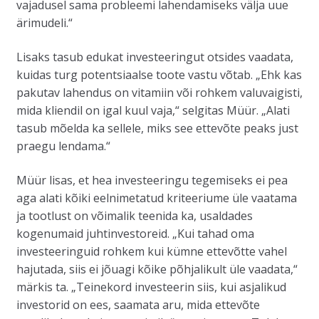
vajadusel sama probleemi lahendamiseks välja uue
ärimudeli.“
Lisaks tasub edukat investeeringut otsides vaadata,
kuidas turg potentsiaalse toote vastu võtab. „Ehk kas
pakutav lahendus on vitamiin või rohkem valuvaigisti,
mida kliendil on igal kuul vaja,“ selgitas Müür. „Alati
tasub mõelda ka sellele, miks see ettevõte peaks just
praegu lendama.“
Müür lisas, et hea investeeringu tegemiseks ei pea
aga alati kõiki eelnimetatud kriteeriume üle vaatama
ja tootlust on võimalik teenida ka, usaldades
kogenumaid juhtinvestoreid. „Kui tahad oma
investeeringuid rohkem kui kümne ettevõtte vahel
hajutada, siis ei jõuagi kõike põhjalikult üle vaadata,“
märkis ta. „Teinekord investeerin siis, kui asjalikud
investorid on ees, saamata aru, mida ettevõte