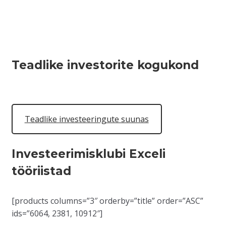
Teadlike investorite kogukond
Teadlike investeeringute suunas
Investeerimisklubi Exceli
tööriistad
[products columns=”3″ orderby=”title” order=”ASC”
ids=”6064, 2381, 10912″]