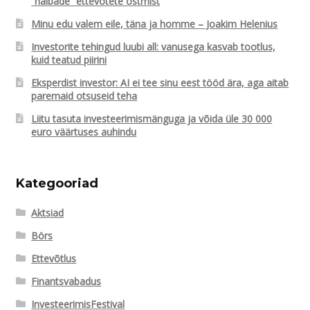
“halbade” ettevõtete ostmist
Minu edu valem eile, täna ja homme – Joakim Helenius
Investorite tehingud luubi all: vanusega kasvab tootlus,
kuid teatud piirini
Eksperdist investor: AI ei tee sinu eest tööd ära, aga aitab
paremaid otsuseid teha
Liitu tasuta investeerimismänguga ja võida üle 30 000
euro väärtuses auhindu
Kategooriad
Aktsiad
Börs
Ettevõtlus
Finantsvabadus
InvesteerimisFestival