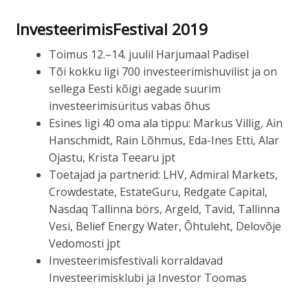
InvesteerimisFestival 2019
Toimus 12.–14. juulil Harjumaal Padisel
Tõi kokku ligi 700 investeerimishuvilist ja on
sellega Eesti kõigi aegade suurim
investeerimisüritus vabas õhus
Esines ligi 40 oma ala tippu: Markus Villig, Ain
Hanschmidt, Rain Lõhmus, Eda-Ines Etti, Alar
Ojastu, Krista Teearu jpt
Toetajad ja partnerid: LHV, Admiral Markets,
Crowdestate, EstateGuru, Redgate Capital,
Nasdaq Tallinna börs, Argeld, Tavid, Tallinna
Vesi, Belief Energy Water, Õhtuleht, Delovõje
Vedomosti jpt
Investeerimisfestivali korraldavad
Investeerimisklubi ja Investor Toomas