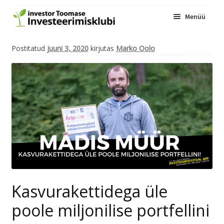
Menüü
Kogukond
Postitatud
juuni 3, 2020
kirjutas
Marko Oolo
Üritused
Ava
Blogi
alam
InvesteerimisFestival
Liitu
Kasvurakettidega üle
poole miljonilise portfellini